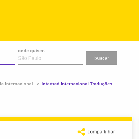
onde quiser:
buscar
a Internacional
Atual:
Intertrad Internacional Traduções
compartilhar