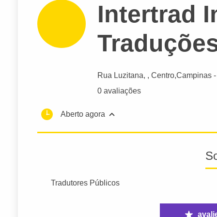
Intertrad 
Traduçõe
Rua Luzitana
, , Centro,
Campinas
-
0 avaliações
Aberto agora
S
Tradutores Públicos
avali