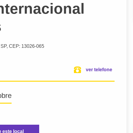
Internacional
s
 SP,
CEP: 13026-065
ver telefone
obre
e este local