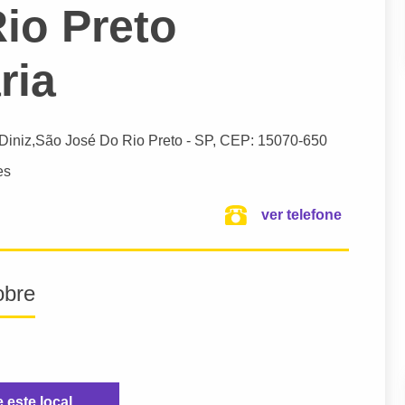
io Preto
ria
 Diniz,
São José Do Rio Preto
- SP,
CEP: 15070-650
es
ver telefone
obre
e este local