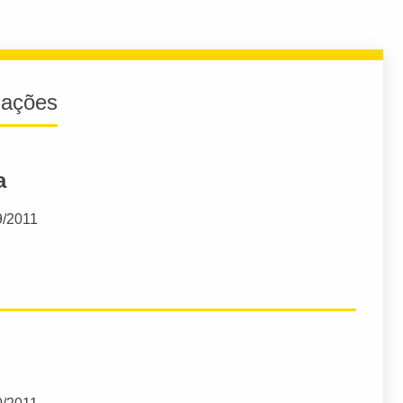
iações
a
9/2011