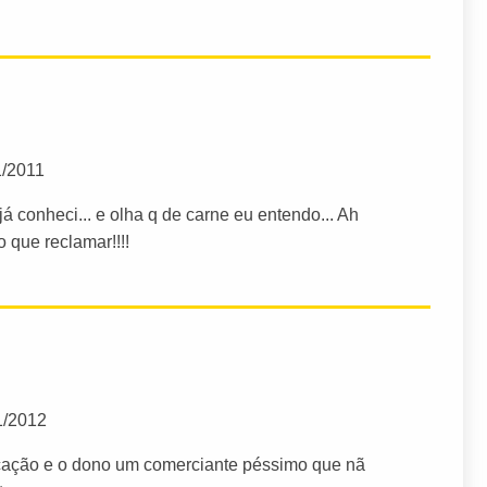
1/2011
já conheci... e olha q de carne eu entendo... Ah
 que reclamar!!!!
1/2012
ação e o dono um comerciante péssimo que nã