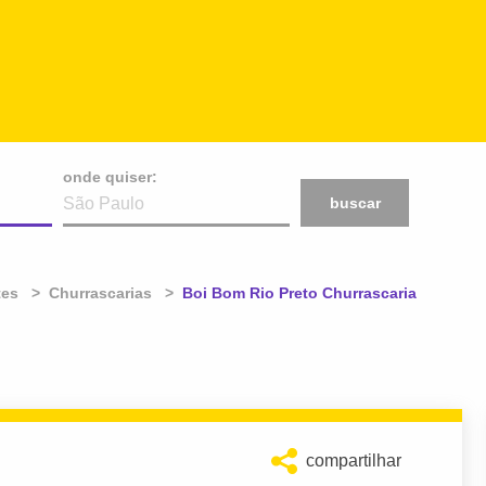
onde quiser:
buscar
tes
Churrascarias
Atual:
Boi Bom Rio Preto Churrascaria
compartilhar