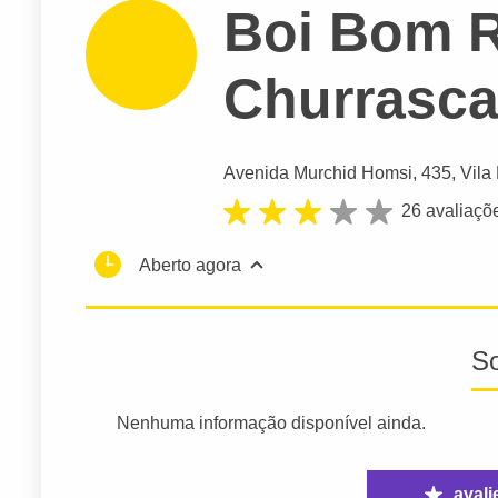
Boi Bom R
Churrasca
Avenida Murchid Homsi
, 435, Vila
26 avaliaçõ
Aberto agora
S
Nenhuma informação disponível ainda.
avali