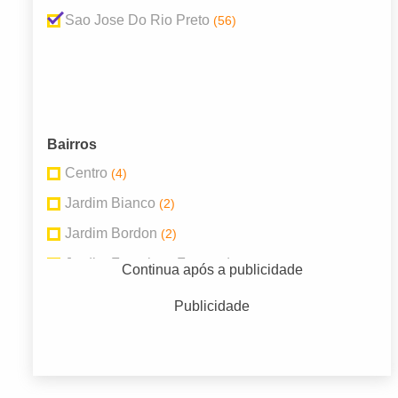
Sao Jose Do Rio Preto
(56)
Bairros
Centro
(4)
Jardim Bianco
(2)
Jardim Bordon
(2)
Jardim Francisco Fernandes
(7)
Continua após a publicidade
Jardim Primavera
(2)
Publicidade
Jd America
(2)
Vila Diniz
(3)
Vila Redentora
(3)