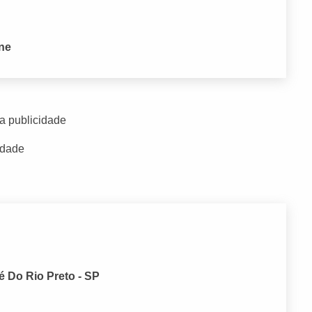
one
a publicidade
idade
é Do Rio Preto - SP