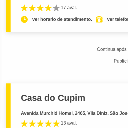
17 aval.
ver horario de atendimento.
ver telef
Continua após 
Public
Casa do Cupim
Avenida Murchid Homsi, 2465, Vila Diniz, São Jos
13 aval.