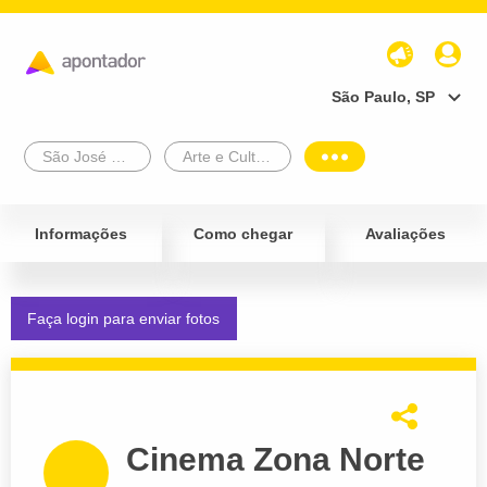
São Paulo, SP
São José Do Rio Preto
Arte e Cultura
Informações
Como chegar
Avaliações
Faça login para enviar fotos
Cinema Zona Norte