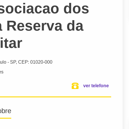
sociacao dos
a Reserva da
itar
ulo
- SP,
CEP: 01020-000
es
ver telefone
obre