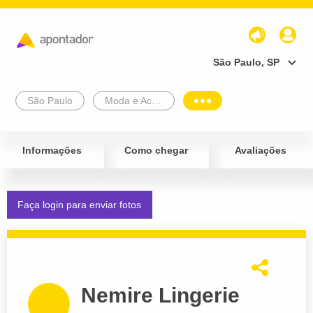
São Paulo, SP
São Paulo
Moda e Acessórios
Informações
Como chegar
Avaliações
Faça login para enviar fotos
Nemire Lingerie