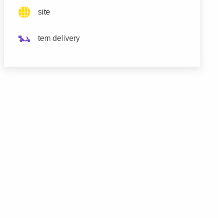
site
tem delivery