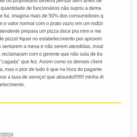
nte ou proprietário deveria pensar bem antes de
 quantidade de funcionários não supriu a dema
e fui, imagina mais de 50% dos consumidores q
o valor normal com o prato vazio em um rodízi
 a atendente prepara um pizza doce pra mim e me
 pizza! fiquei no estabelecimento por aproxim
s sentarem a mesa e não serem atendidas, insat
, reclamaram com o gerente que não saía de tra
 "cagada" que fez. Assim como os demais client
a, mas o pior de tudo é que na hora do pagame
ar a taxa de serviço! que absurdo!!!!!!!! minha di
elecimento.
2/2010