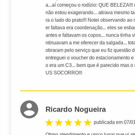
a...aí começou o rodízio: QUE BELEZA!!! 
não estou exagerando... atirava mesmo t
ra o lado do prato!!! Notei observando a
er faltava era coordenação... eles se esba
antes e faltavam os copos... nunca tinha vi
ntinuavam a me oferecer da salgada... tot
obraram pelo serviço que eu fiz questão
entreguei o voucher do estacionamento e 
o era um C3... bem que é parecido mas o 
US SOCORRO!!!
Ricardo Nogueira
publicada em 07/0
Otimo atendimento e unico lugar que vi at