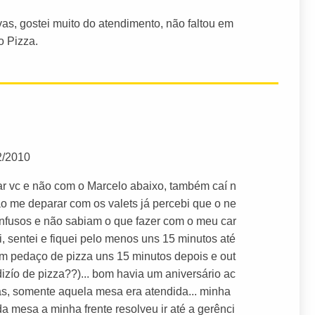
as, gostei muito do atendimento, não faltou em
 Pizza.
2/2010
ar vc e não com o Marcelo abaixo, também caí n
ao me deparar com os valets já percebi que o ne
onfusos e não sabiam o que fazer com o meu car
i, sentei e fiquei pelo menos uns 15 minutos até
um pedaço de pizza uns 15 minutos depois e out
izío de pizza??)... bom havia um aniversário ac
, somente aquela mesa era atendida... minha
a mesa a minha frente resolveu ir até a gerênci