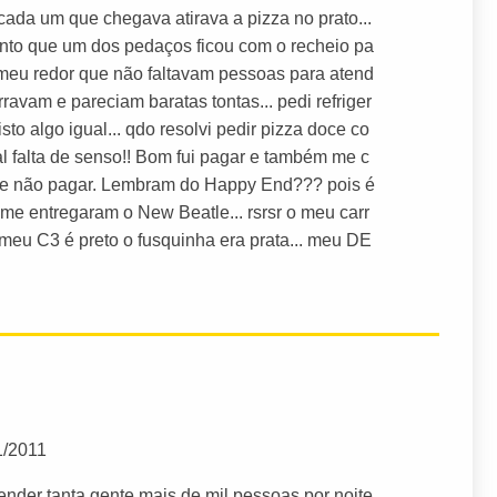
cada um que chegava atirava a pizza no prato...
anto que um dos pedaços ficou com o recheio pa
o meu redor que não faltavam pessoas para atend
rravam e pareciam baratas tontas... pedi refriger
sto algo igual... qdo resolvi pedir pizza doce co
al falta de senso!! Bom fui pagar e também me c
 de não pagar. Lembram do Happy End??? pois é
me entregaram o New Beatle... rsrsr o meu carr
meu C3 é preto o fusquinha era prata... meu DE
1/2011
ender tanta gente mais de mil pessoas por noite