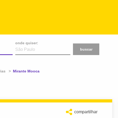
onde quiser:
buscar
rias
Atual:
Mirante Mooca
compartilhar