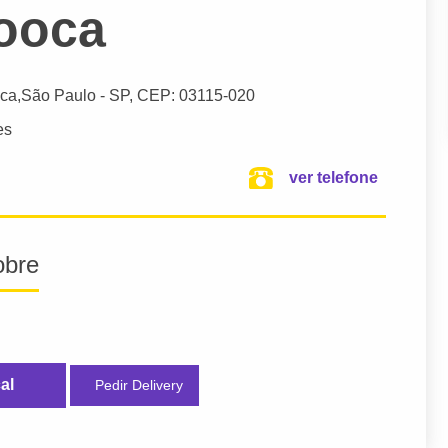
ooca
ca,
São Paulo
- SP,
CEP: 03115-020
es
ver telefone
obre
al
Pedir Delivery