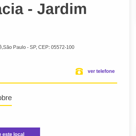
cia - Jardim
ê,
São Paulo
- SP,
CEP: 05572-100
ver telefone
obre
e este local