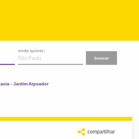
onde quiser:
buscar
gacia - Jardim Arpoador
compartilhar