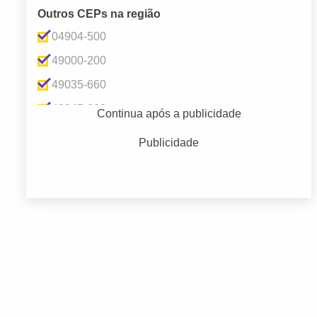
Outros CEPs na região
04904-500
49000-200
49035-660
49045-000
Continua após a publicidade
49045-015
Publicidade
49045-100
49045-360
49045-500
49045-700
49045-730
49100-000