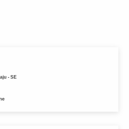
aju - SE
one