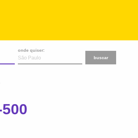
onde quiser:
buscar
0
-500