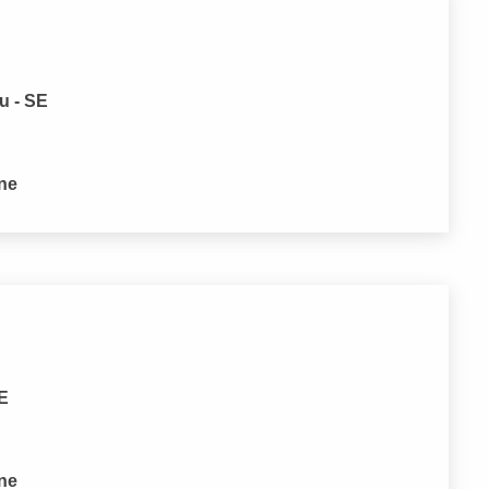
u - SE
one
SE
one