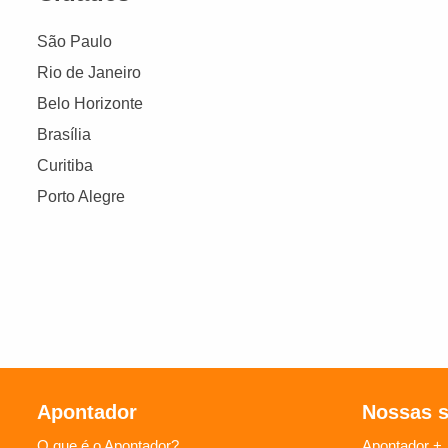
São Paulo
Rio de Janeiro
Belo Horizonte
Brasília
Curitiba
Porto Alegre
Apontador
Nossas 
O que é o Apontador?
Apontador +