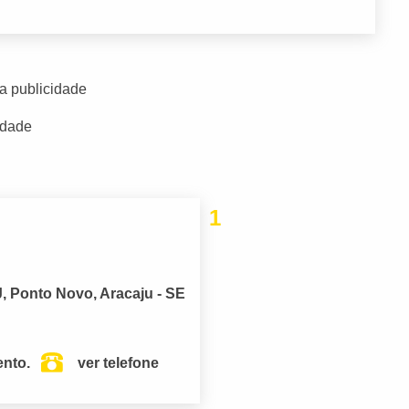
a publicidade
idade
1
, Ponto Novo, Aracaju - SE
ento.
ver telefone