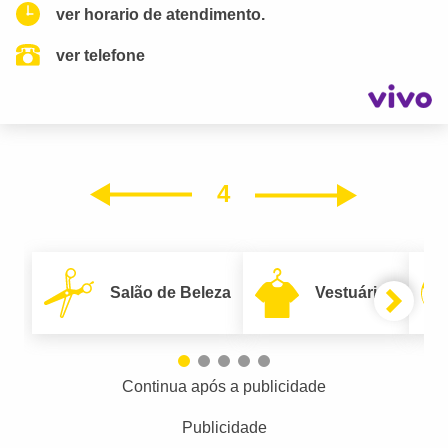
ver horario de atendimento.
ver telefone
4
Próxim
Anterior
Salão de Beleza
Vestuário
Continua após a publicidade
Publicidade