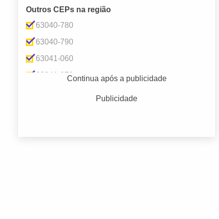
Outros CEPs na região
63040-780
63040-790
63041-060
63041-070
Continua após a publicidade
63041-075
Publicidade
63041-080
63041-090
63041-100