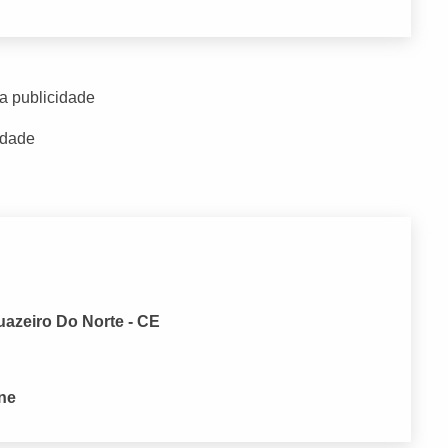
a publicidade
idade
uazeiro Do Norte - CE
one