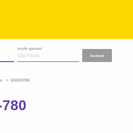
onde quiser:
buscar
do
63040780
-780