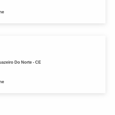
one
uazeiro Do Norte - CE
one