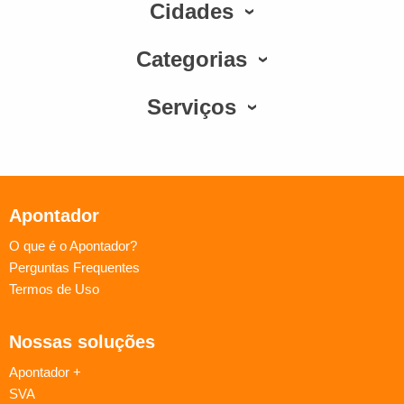
Cidades
Categorias
Serviços
Apontador
O que é o Apontador?
Perguntas Frequentes
Termos de Uso
Nossas soluções
Apontador +
SVA