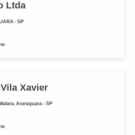
o Ltda
QUARA - SP
one
Vila Xavier
Malara, Araraquara - SP
one