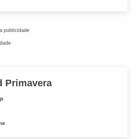
a publicidade
idade
d Primavera
SP
one