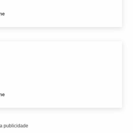
one
one
a publicidade