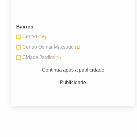
Bairros
Centro
(16)
Centro Osmar Maksoud
(1)
Cidade Jardim
(1)
Jardim Biagioni
(2)
Continua após a publicidade
Jardim Nova América
(4)
Publicidade
Jd Quitandinha
(2)
Portal das Laranjeiras
(2)
Vila Nossa Senhora do Carmo
(3)
Vila Santana
(2)
Vila Santo Malara
(2)