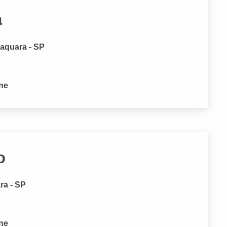
a
raquara - SP
one
o
ra - SP
one