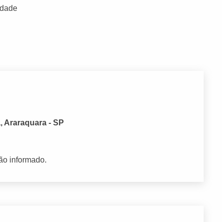
idade
, Araraquara - SP
ão informado.