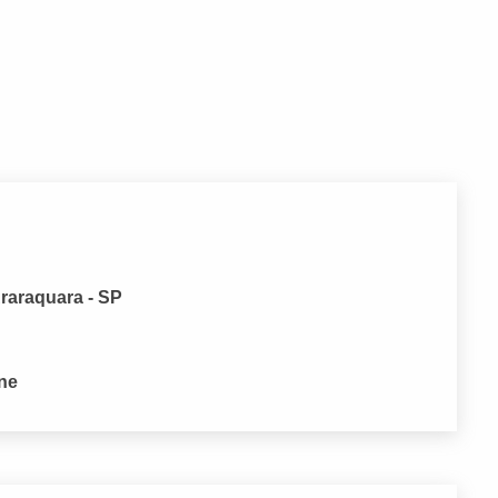
Araraquara - SP
one