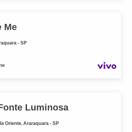
e Me
raquara - SP
one
 Fonte Luminosa
a Oriente, Araraquara - SP