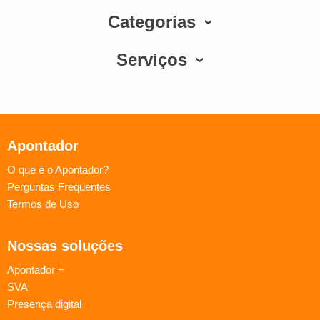
Categorias
Serviços
Apontador
O que é o Apontador?
Perguntas Frequentes
Termos de Uso
Nossas soluções
Apontador +
SVA
Presença digital