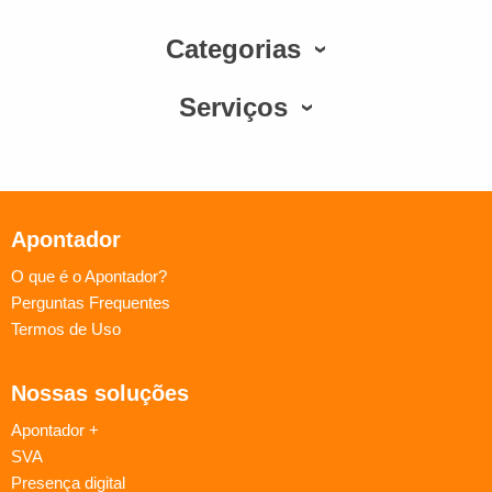
Categorias
Serviços
Apontador
O que é o Apontador?
Perguntas Frequentes
Termos de Uso
Nossas soluções
Apontador +
SVA
Presença digital