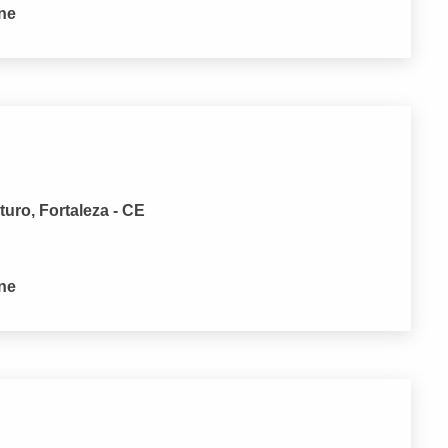
one
uro, Fortaleza - CE
one