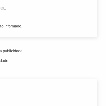
- CE
ão informado.
a publicidade
idade