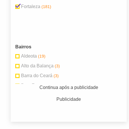
Fortaleza
(181)
Bairros
Aldeota
(19)
Alto da Balança
(3)
Barra do Ceará
(3)
Bom Futuro
(3)
Continua após a publicidade
Centro
(40)
Publicidade
Fátima
(4)
Henrique Jorge
(4)
Jardim das Oliveiras
(3)