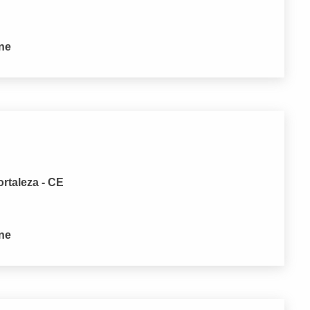
one
ortaleza - CE
one