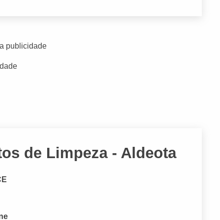
a publicidade
idade
os de Limpeza - Aldeota
CE
one