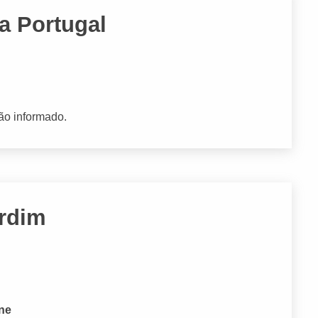
a Portugal
ão informado.
ardim
E
one