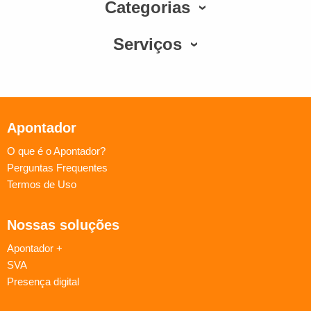
Categorias
Serviços
Apontador
O que é o Apontador?
Perguntas Frequentes
Termos de Uso
Nossas soluções
Apontador +
SVA
Presença digital