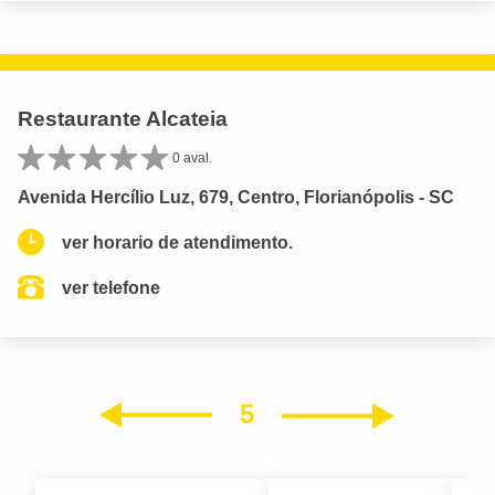
Restaurante Alcateia
0 aval.
Avenida Hercílio Luz, 679, Centro, Florianópolis - SC
ver horario de atendimento.
ver telefone
5
Próxim
Anterior