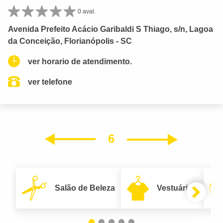
0 aval.
Avenida Prefeito Acácio Garibaldi S Thiago, s/n, Lagoa
da Conceição, Florianópolis - SC
ver horario de atendimento.
ver telefone
6
Próxim
Anterior
Salão de Beleza
Vestuário