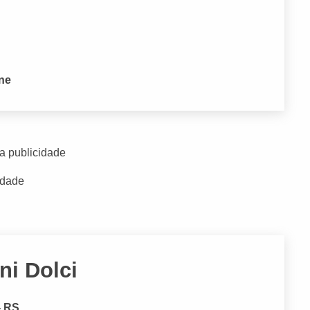
one
a publicidade
idade
ni Dolci
- RS