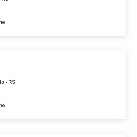
one
do - RS
one