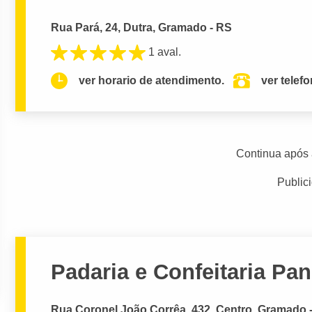
Rua Pará, 24, Dutra, Gramado - RS
1 aval.
ver horario de atendimento.
ver telef
Continua após 
Public
Padaria e Confeitaria Pan
Rua Coronel João Corrêa, 432, Centro, Gramado 