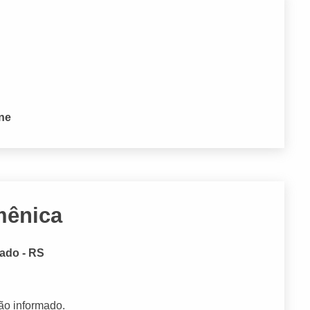
one
mênica
ado - RS
ão informado.