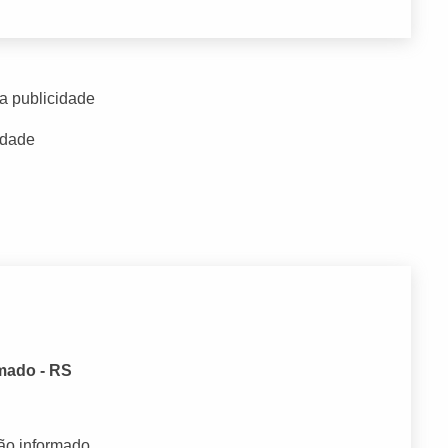
a publicidade
idade
amado - RS
ão informado.