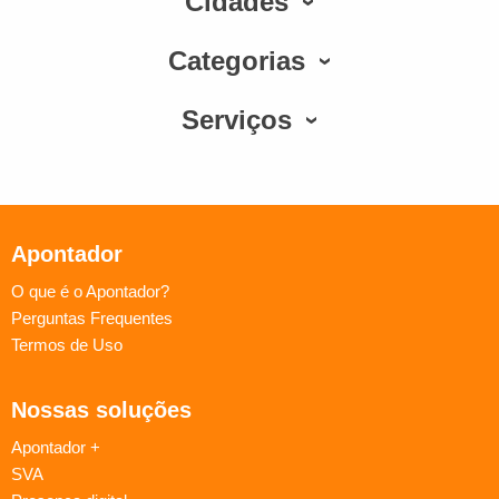
Cidades
Categorias
Serviços
Apontador
O que é o Apontador?
Perguntas Frequentes
Termos de Uso
Nossas soluções
Apontador +
SVA