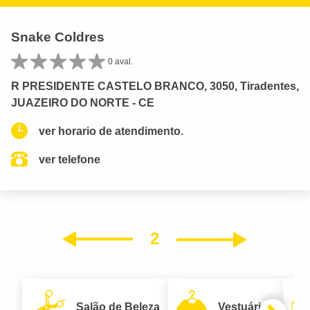
Snake Coldres
0 aval.
R PRESIDENTE CASTELO BRANCO, 3050, Tiradentes,
JUAZEIRO DO NORTE - CE
ver horario de atendimento.
ver telefone
2
Próxim
Anterior
Salão de Beleza
Vestuário