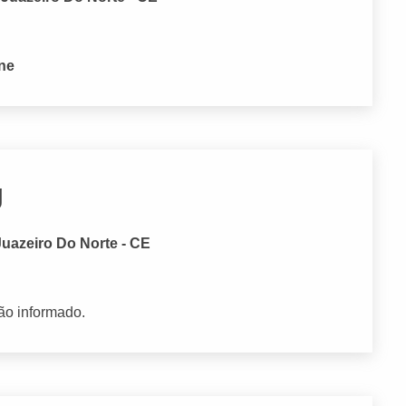
one
g
 Juazeiro Do Norte - CE
ão informado.