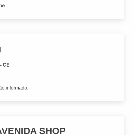
one
g
 - CE
ão informado.
AVENIDA SHOP