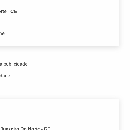
rte - CE
one
a publicidade
idade
 Juazeiro Do Norte - CE