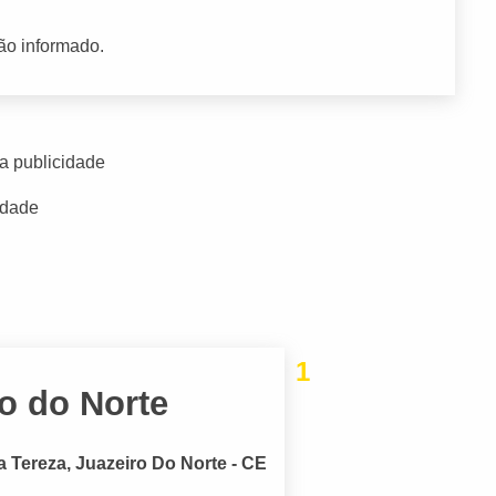
ão informado.
a publicidade
idade
1
o do Norte
a Tereza, Juazeiro Do Norte - CE