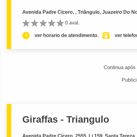
Avenida Padre Cícero, , Triângulo, Juazeiro Do No
0 aval.
ver horario de atendimento.
ver telef
Continua após 
Public
Giraffas - Triangulo
Avenida Padre Cícero, 2555, Lj 159, Santa Tereza,