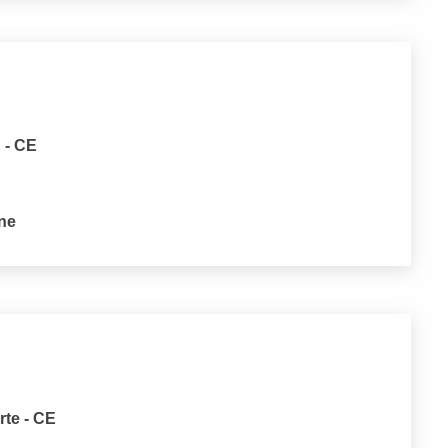
 - CE
one
rte - CE