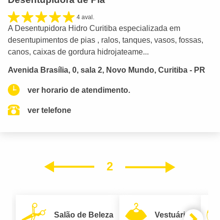
4 aval.
A Desentupidora Hidro Curitiba especializada em
desentupimentos de pias , ralos, tanques, vasos, fossas,
canos, caixas de gordura hidrojateame...
Avenida Brasília, 0, sala 2, Novo Mundo, Curitiba - PR
ver horario de atendimento.
ver telefone
2
Próxim
Anterior
Salão de Beleza
Vestuário