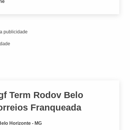
one
a publicidade
idade
Agf Term Rodov Belo
orreios Franqueada
Belo Horizonte - MG