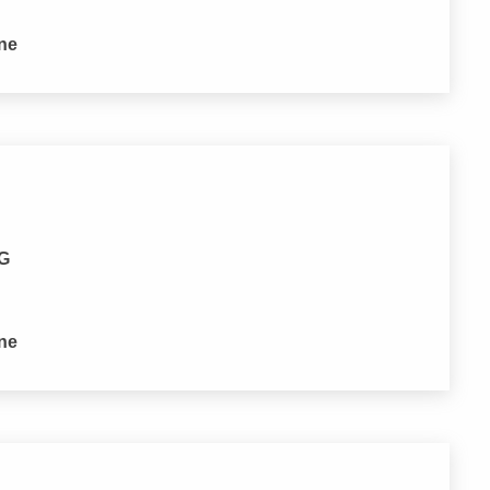
one
MG
one