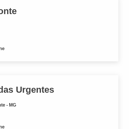
onte
one
das Urgentes
nte - MG
one