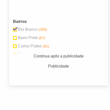
Bairros
Rio Branco
(293)
Barro Preto
(67)
Carlos Prates
(91)
Centro
(1081)
Continua após a publicidade
Funcionários
(97)
Publicidade
Lourdes
(432)
Padre Eustáquio
(81)
Prado
(76)
Santa Efigênia
(93)
Savassi
(452)