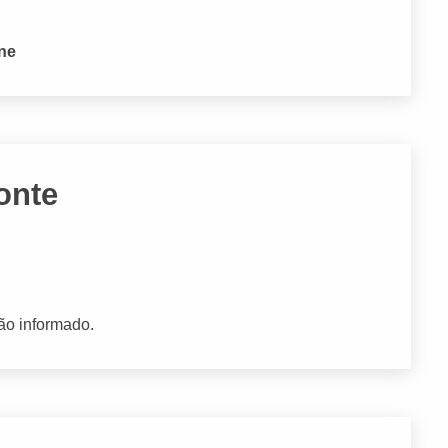
one
onte
ão informado.