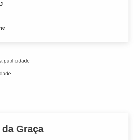
RJ
one
a publicidade
idade
 da Graça