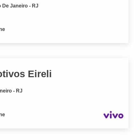
 De Janeiro - RJ
one
tivos Eireli
neiro - RJ
one