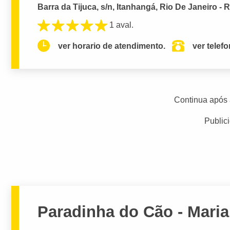
Barra da Tijuca, s/n, Itanhangá, Rio De Janeiro - 
1 aval.
ver horario de atendimento.
ver telef
Continua após 
Public
Paradinha do Cão - Maria