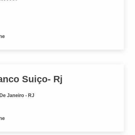
one
anco Suiço- Rj
De Janeiro - RJ
one