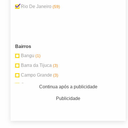
Rio De Janeiro
(59)
Bairros
Bangu
(1)
Barra da Tijuca
(3)
Campo Grande
(3)
Centro
(8)
Continua após a publicidade
Copacabana
(3)
Publicidade
Guaratiba
(2)
Inhaúma
(3)
Jacarepaguá
(2)