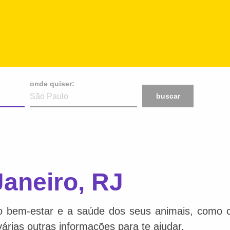
onde quiser:
buscar
aneiro, RJ
o bem-estar e a saúde dos seus animais, como ca
várias outras informações para te ajudar.