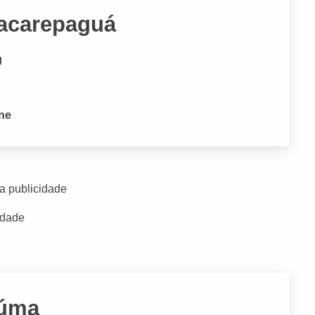
Jacarepaguá
J
one
a publicidade
idade
aúma