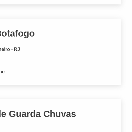
Botafogo
neiro - RJ
one
de Guarda Chuvas