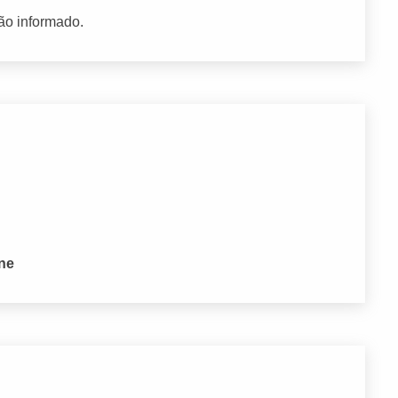
ão informado.
one