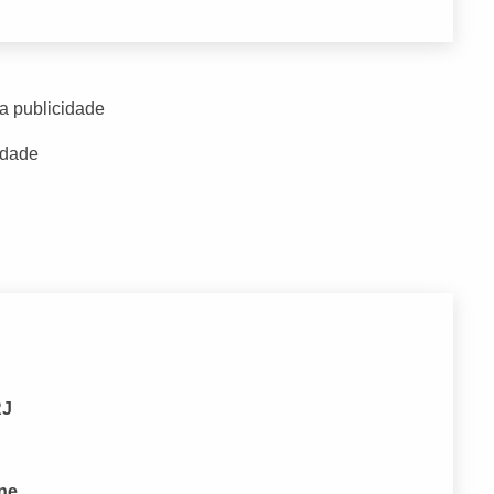
a publicidade
idade
RJ
one