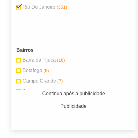
Rio De Janeiro
(351)
Bairros
Barra da Tijuca
(18)
Botafogo
(8)
Campo Grande
(7)
Centro
(86)
Continua após a publicidade
Copacabana
(21)
Publicidade
Ipanema
(21)
Madureira
(11)
Recreio dos Bandeirantes
(8)