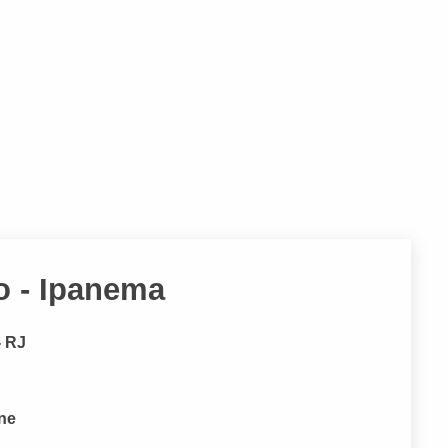
ão - Ipanema
- RJ
one