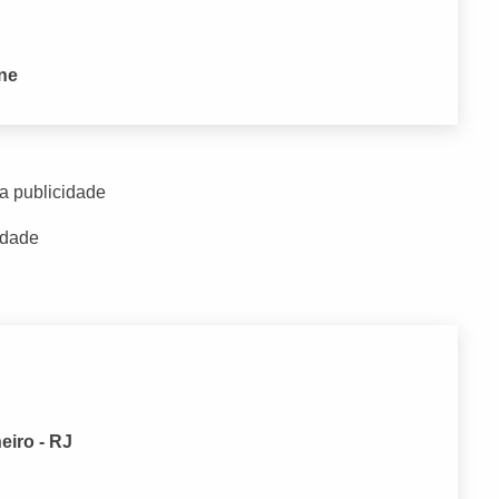
one
a publicidade
idade
eiro - RJ