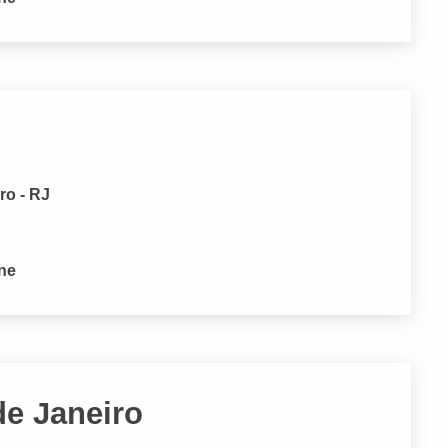
ro - RJ
one
de Janeiro