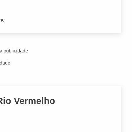
one
a publicidade
idade
 Rio Vermelho