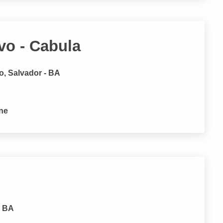
vo - Cabula
o, Salvador - BA
one
- BA