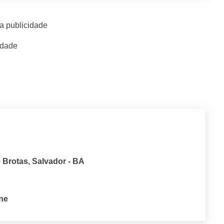
a publicidade
idade
Brotas, Salvador - BA
one