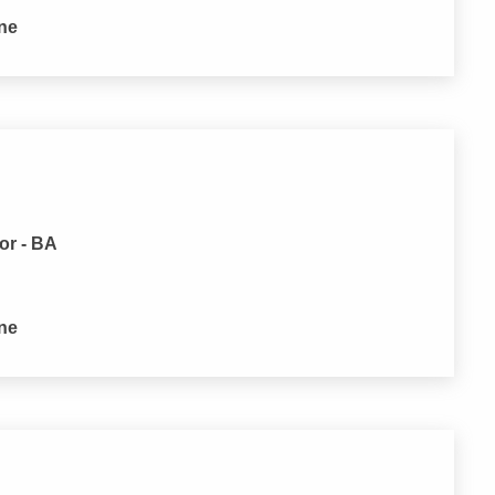
one
or - BA
one