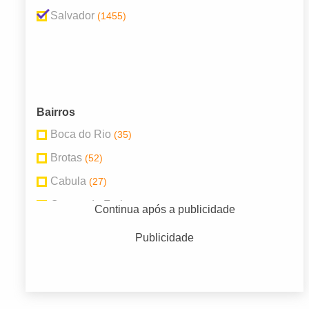
Salvador
(1455)
Bairros
Boca do Rio
(35)
Brotas
(52)
Cabula
(27)
Cosme de Farias
(25)
Continua após a publicidade
Engenho Velho de Brotas
(42)
Publicidade
Fazenda Grande do Retiro
(31)
Federação
(33)
Pernambués
(36)