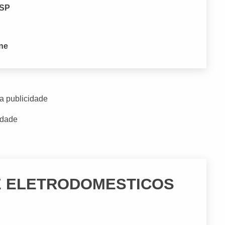
 SP
one
a publicidade
idade
E ELETRODOMESTICOS