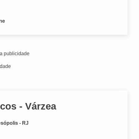
one
a publicidade
idade
cos - Várzea
esópolis - RJ