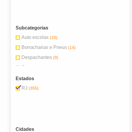
Subcategorias
Auto escolas
(10)
Borracharias e Pneus
(14)
Despachantes
(9)
Estacionamentos
(9)
Lava-Rápido
(9)
Estados
Locadoras de Veículos
(20)
RJ
(355)
Mecânicas e Oficinas
(66)
Peças e Acessórios Para Veículos
(40)
Postos de Combustível
(78)
Revendedores e Concessionárias
(90)
Cidades