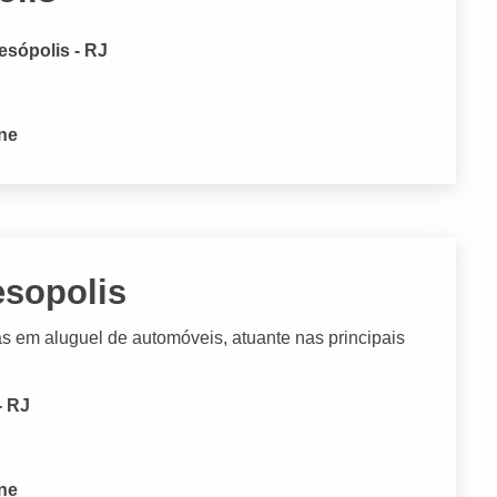
esópolis - RJ
one
esopolis
as em aluguel de automóveis, atuante nas principais
- RJ
one