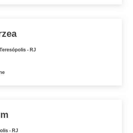
rzea
 Teresópolis - RJ
one
im
olis - RJ