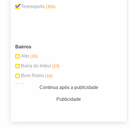
Teresopolis
(355)
Bairros
Alto
(15)
Barra do Imbuí
(23)
Bom Retiro
(16)
Bonsucesso
(7)
Continua após a publicidade
Jardim Europa
(10)
Publicidade
Prata
(8)
São Pedro
(16)
Vale do Paraíso
(33)