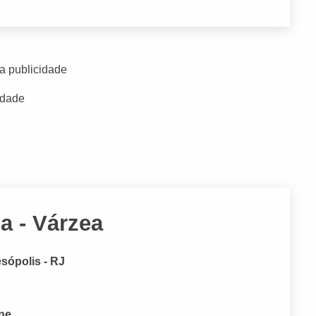
a publicidade
idade
 - Várzea
esópolis - RJ
one