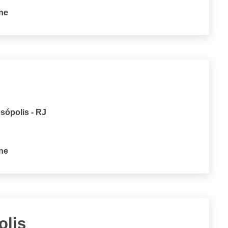
one
sópolis - RJ
one
olis