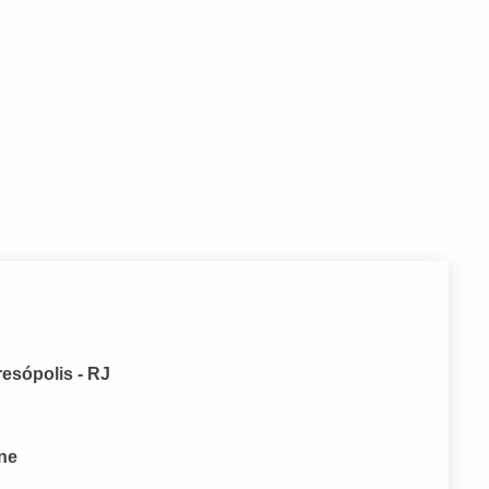
resópolis - RJ
one