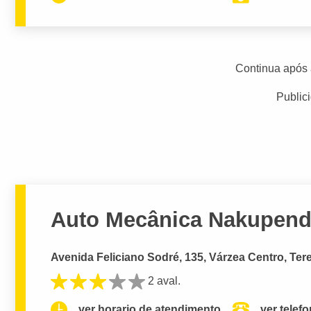
Continua após 
Public
Auto Mecânica Nakupenda
Avenida Feliciano Sodré, 135, Várzea Centro, Ter
2 aval.
ver horario de atendimento.
ver telef