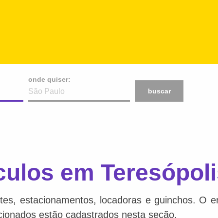
onde quiser:
buscar
culos em Teresópoli
tes, estacionamentos, locadoras e guinchos. O en
acionados estão cadastrados nesta seção.