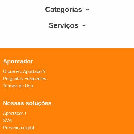
Categorias
Serviços
Apontador
O que é o Apontador?
Perguntas Frequentes
Termos de Uso
Nossas soluções
Apontador +
SVA
Presença digital