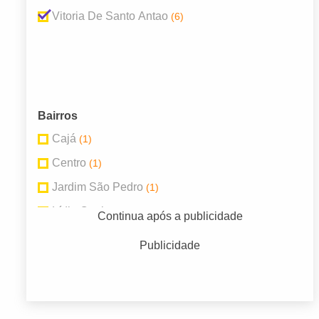
Vitoria De Santo Antao
(6)
Bairros
Cajá
(1)
Centro
(1)
Jardim São Pedro
(1)
Lídia Queiroz
(1)
Continua após a publicidade
Matriz
(2)
Publicidade