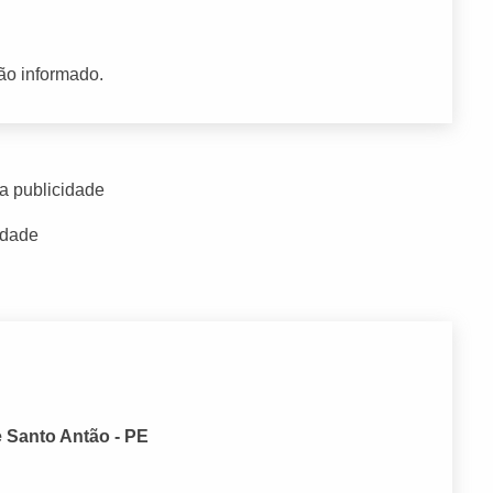
ão informado.
a publicidade
idade
e Santo Antão - PE