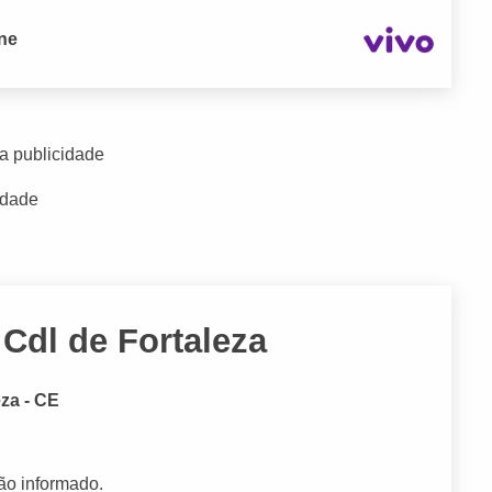
one
a publicidade
idade
Cdl de Fortaleza
eza - CE
ão informado.