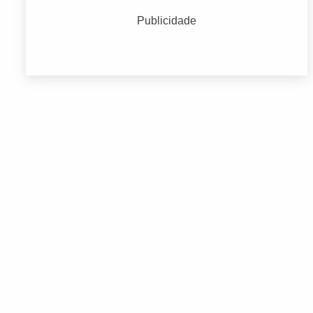
Educação
(2668)
Publicidade
Endereços Empresariais
(3704)
Moda e Acessórios
(6764)
Serviços Médicos e Consultórios
(2783)
Terceiro Setor
(2549)
Transporte
(2407)