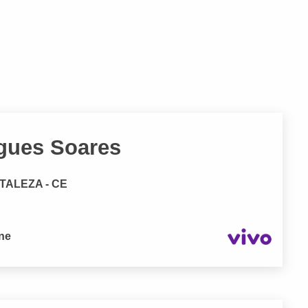
gues Soares
RTALEZA - CE
one