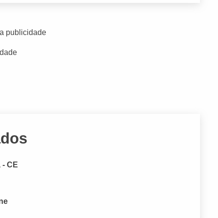
a publicidade
idade
ados
 - CE
one