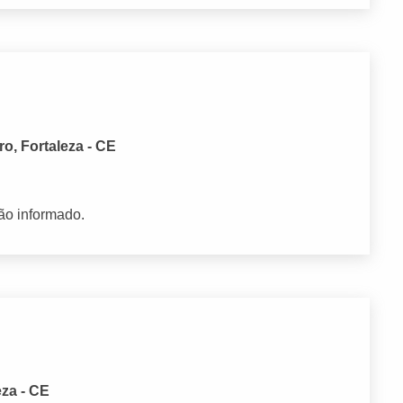
o, Fortaleza - CE
ão informado.
eza - CE