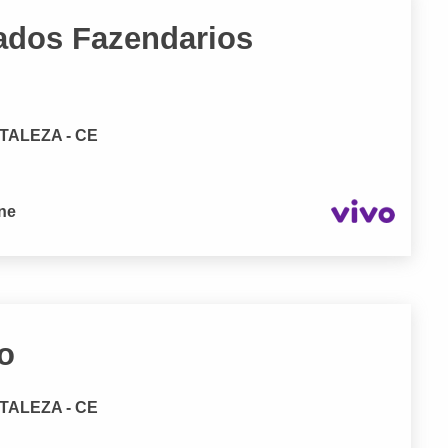
ados Fazendarios
RTALEZA - CE
one
o
RTALEZA - CE