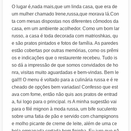
O lugar é,nada mais,que um linda casa, que era de
um mulher chamado Irene,russa,que morava lá.Con
ta com mesas dispostas nos diferentes cômodos da
casa, em um ambiente acolhedor. Como um bom lar
russo, a casa é toda decorada com matrioshkas, qu
e são pratos pintados e fotos de família. As paredes
estão cobertas por outras memórias, como os prêmi
os e indicações que o restaurente recebeu. Tudo is
so dá a impressão de que somos convidados de ho
nra, visitas muito aguardadas e bem-vindas. Bem le
gal!!! O menu é voltado para a culinária russa e é re
cheado de opções bem variadas! Confesso que est
ava com fome, então não quis aos pratos de entrad
a, fui logo para o principal. rs A minha sugestão vai
para o filé mignon à moda russa, um bife suculento
sobre uma fatia de pão e servido com champignons
e molho picante de creme de leite, além de uma ce
bola empanada cortada bem fininha. Eu juro que nã