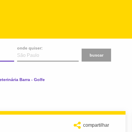
onde quiser:
buscar
tual:
eterinária Barra - Golfe
compartilhar