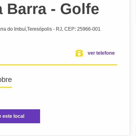
a Barra - Golfe
rra do Imbuí,
Teresópolis
- RJ,
CEP: 25966-001
ver telefone
obre
e este local