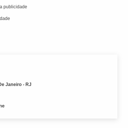
a publicidade
idade
De Janeiro - RJ
one