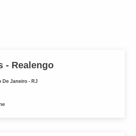
 - Realengo
o De Janeiro - RJ
one