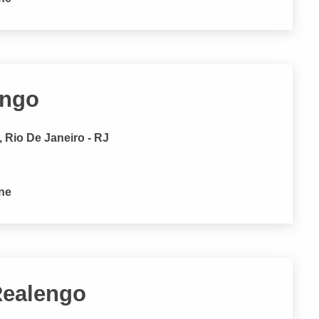
engo
 Rio De Janeiro - RJ
one
Realengo