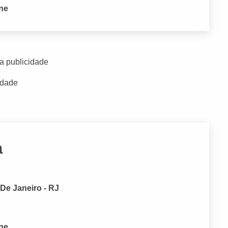
one
a publicidade
idade
a
De Janeiro - RJ
one