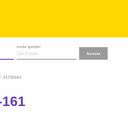
onde quiser:
buscar
21720161
-161