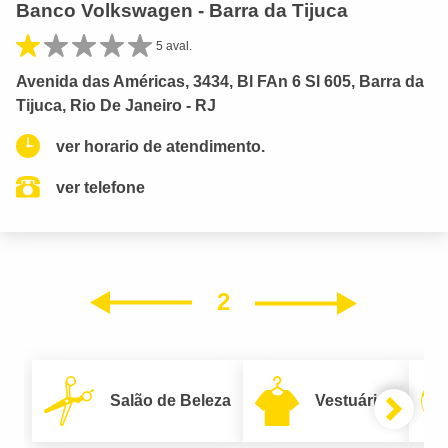
Banco Volkswagen - Barra da Tijuca
5 aval.
Avenida das Américas, 3434, Bl FAn 6 Sl 605, Barra da
Tijuca, Rio De Janeiro - RJ
ver horario de atendimento.
ver telefone
2
Próxim
Anterior
Salão de Beleza
Vestuário