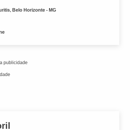
ritis, Belo Horizonte - MG
one
a publicidade
idade
ril