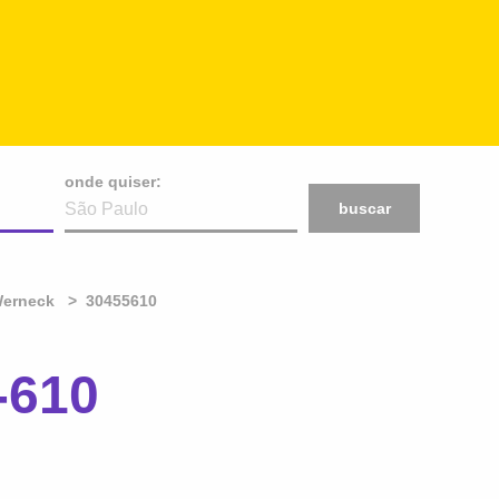
onde quiser:
buscar
Werneck
30455610
-610