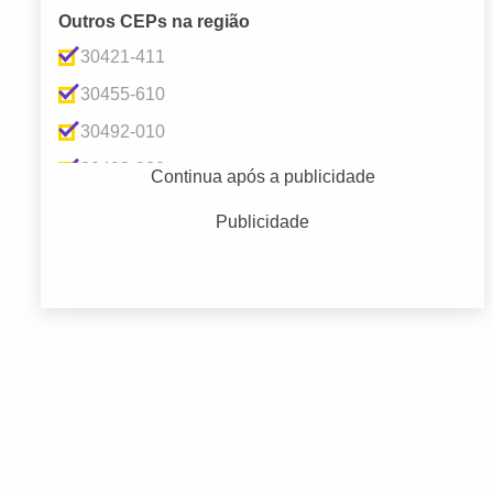
Endereços Empresariais
(71)
Outros CEPs na região
Entretenimento e Lazer
(22)
30421-411
Imobiliárias e Corretores
(23)
30455-610
Moda e Acessórios
(35)
30492-010
Serviços Financeiros e Administrativos
(32)
30493-030
Continua após a publicidade
Terceiro Setor
(16)
Publicidade