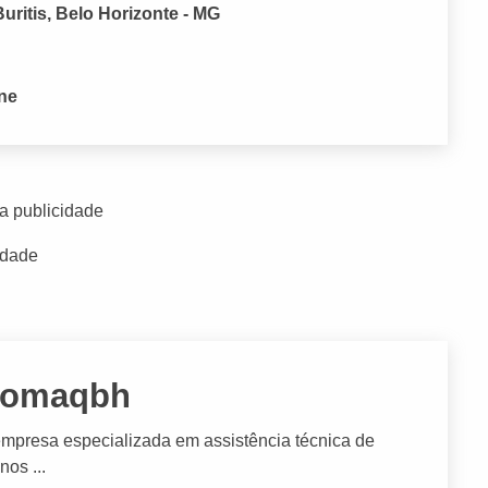
uritis, Belo Horizonte - MG
one
a publicidade
idade
cnomaqbh
sa especializada em assistência técnica de
os ...