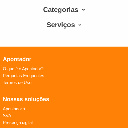
Categorias
Serviços
Apontador
O que é o Apontador?
Perguntas Frequentes
Termos de Uso
Nossas soluções
Apontador +
SVA
Presença digital