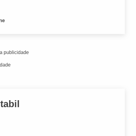
one
a publicidade
idade
tabil