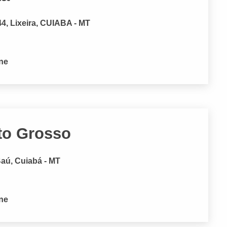
Lixeira, CUIABA - MT
one
to Grosso
aú, Cuiabá - MT
one