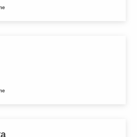
one
one
ta