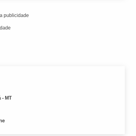
a publicidade
idade
á - MT
one