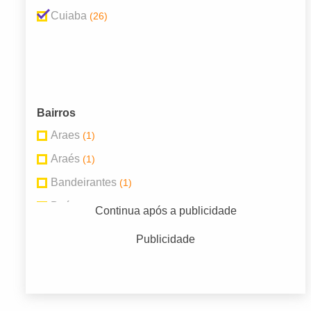
Cuiaba
(26)
Bairros
Araes
(1)
Araés
(1)
Bandeirantes
(1)
Baú
(1)
Continua após a publicidade
Bela Vista
(1)
Publicidade
Centro Norte
(2)
Centro Sul
(2)
Chácara dos Pinheiros
(1)