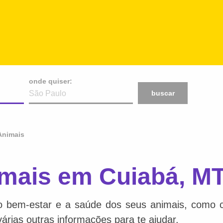
onde quiser:
buscar
Animais
imais em Cuiabá, M
o bem-estar e a saúde dos seus animais, como ca
várias outras informações para te ajudar.