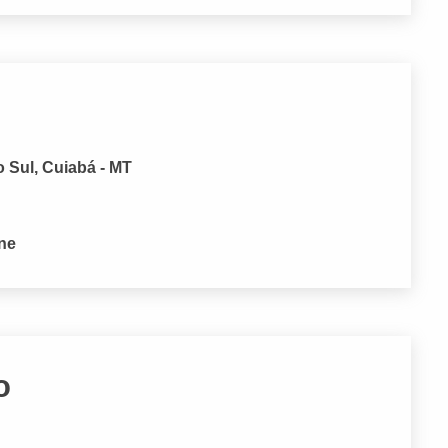
 Sul, Cuiabá - MT
one
o