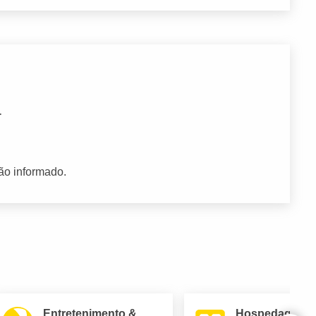
T
ão informado.
Entretenimento &
Hospedagem 