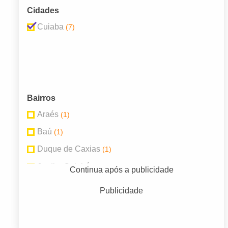
Cidades
Cuiaba
(7)
Bairros
Araés
(1)
Baú
(1)
Duque de Caxias
(1)
Jardim Cuiabá
(1)
Continua após a publicidade
Morada da Serra
(1)
Publicidade
Poção
(1)
Porto
(1)