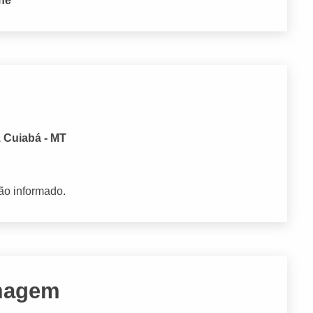
one
 Cuiabá - MT
ão informado.
Imagem