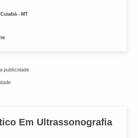
 Cuiabá - MT
one
a publicidade
idade
tico Em Ultrassonografia