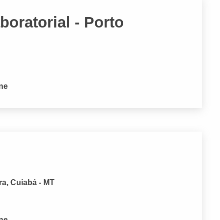
oratorial - Porto
one
a, Cuiabá - MT
one