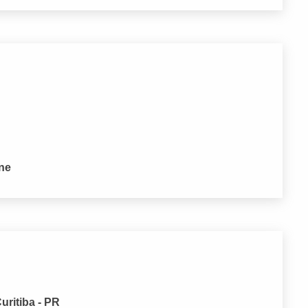
one
ritiba - PR