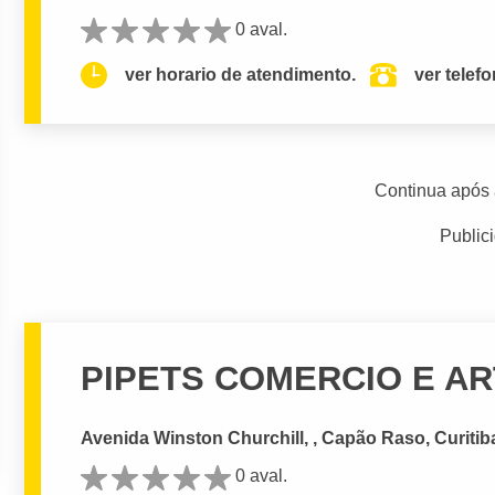
0 aval.
ver horario de atendimento.
ver telef
Continua após 
Public
PIPETS COMERCIO E AR
Avenida Winston Churchill, , Capão Raso, Curitib
0 aval.