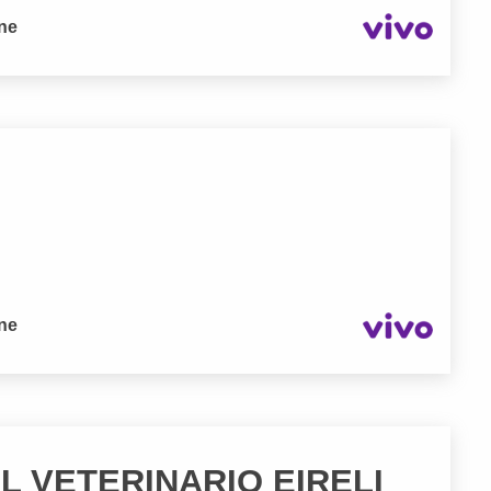
one
one
L VETERINARIO EIRELI