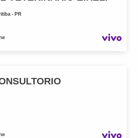
itiba - PR
one
CONSULTORIO
one