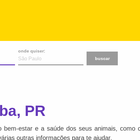
onde quiser:
buscar
iba, PR
o bem-estar e a saúde dos seus animais, como ca
várias outras informações para te ajudar.