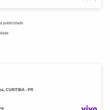
a publicidade
idade
a, CURITIBA - PR
one