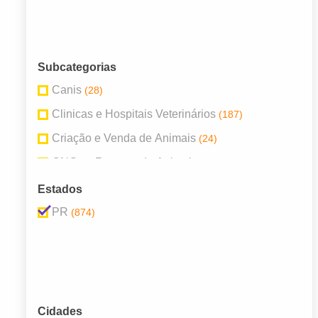
Subcategorias
Canis
(28)
Clinicas e Hospitais Veterinários
(187)
Criação e Venda de Animais
(24)
ONGs e Resgate de Animais
(1)
Pet Shops
(354)
Estados
Produtos Veterinários
(194)
PR
(874)
Rações
(13)
Serviços para Animais
(26)
Veterinários
(47)
Cidades