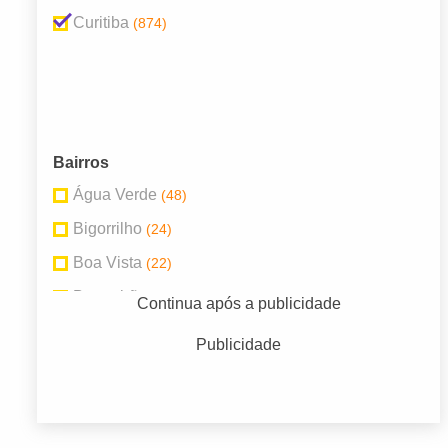
Curitiba
(874)
Bairros
Água Verde
(48)
Bigorrilho
(24)
Boa Vista
(22)
Boqueirão
(41)
Continua após a publicidade
Cajuru
(31)
Publicidade
Centro
(42)
Portão
(25)
Santa Felicidade
(23)