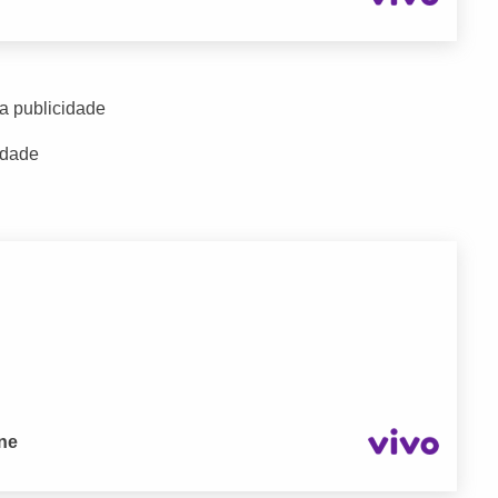
a publicidade
idade
one