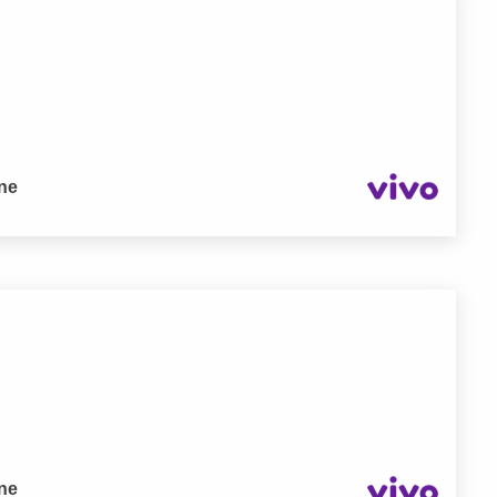
one
one