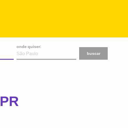
onde quiser:
buscar
 PR