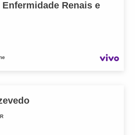
Enfermidade Renais e
one
Azevedo
PR