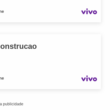
one
Construcao
one
a publicidade