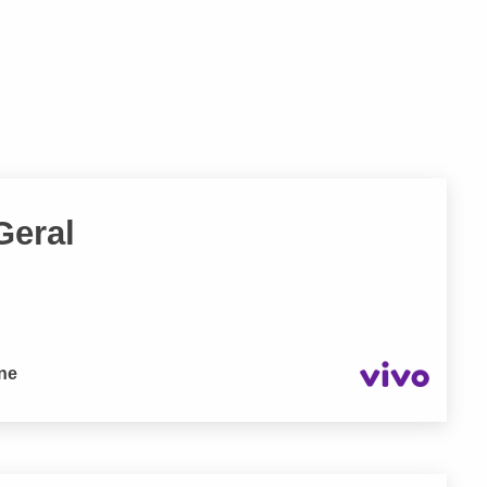
Geral
one