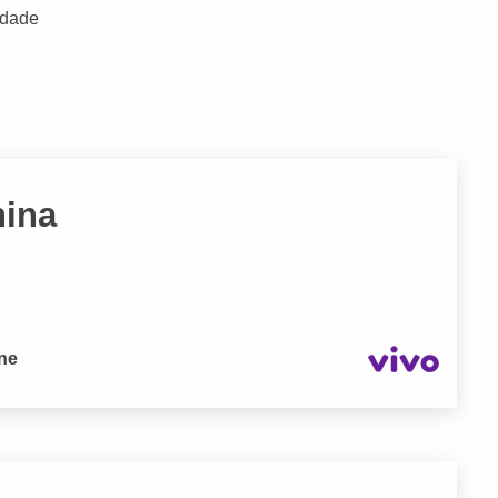
idade
hina
one