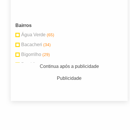
Bairros
Água Verde
(65)
Bacacheri
(34)
Bigorrilho
(29)
Boa Vista
(27)
Continua após a publicidade
Boqueirão
(36)
Publicidade
Centro
(148)
Novo Mundo
(34)
Portão
(37)
Rebouças
(46)
Santa Felicidade
(30)