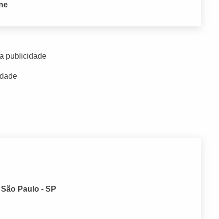
one
a publicidade
idade
, São Paulo - SP