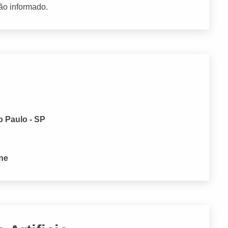
ão informado.
o Paulo - SP
one