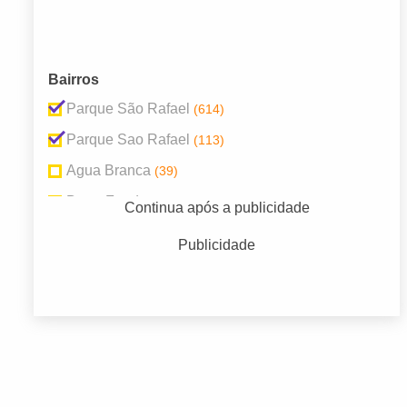
Bairros
Parque São Rafael
(614)
Parque Sao Rafael
(113)
Agua Branca
(39)
Barra Funda
(45)
Continua após a publicidade
Centro
(86)
Publicidade
Paraíso
(179)
República
(35)
SAO PAULO
(101)
São Paulo
(78)
Sé
(54)