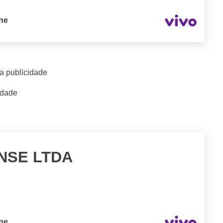
one
a publicidade
idade
NSE LTDA
one