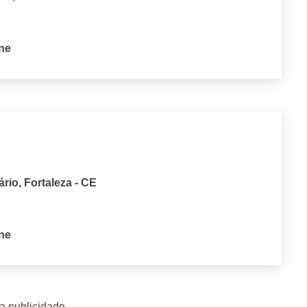
one
ário, Fortaleza - CE
one
a publicidade