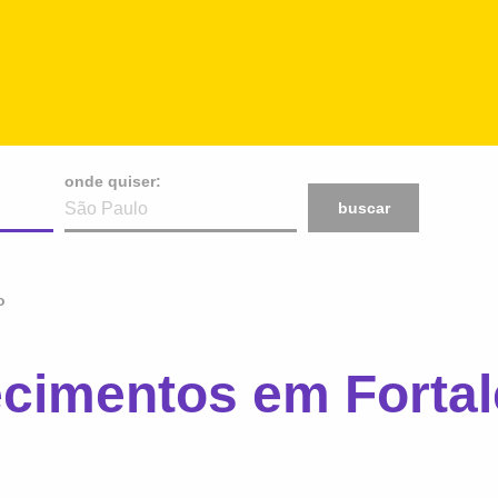
onde quiser:
buscar
o
ecimentos em Fortal