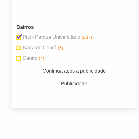
Bairros
Pici - Parque Universitário
(237)
Barra do Ceará
(6)
Centro
(4)
Henrique Jorge
(17)
Continua após a publicidade
Itaoca
(3)
Publicidade
Mondubim
(4)
Parque Dois Irmaos
(4)
Pici
(28)
Prefeito Jose Walter
(19)
Quintino Cunha
(12)