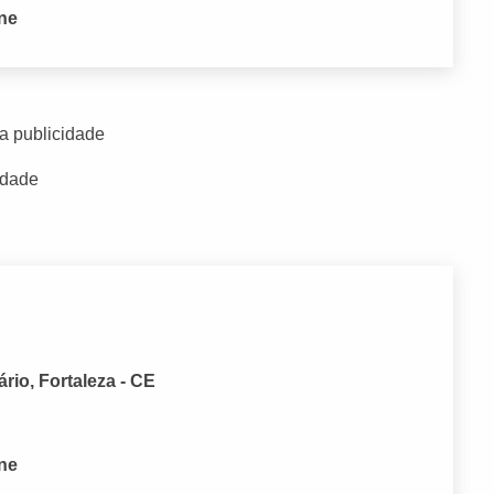
one
a publicidade
idade
ário, Fortaleza - CE
one