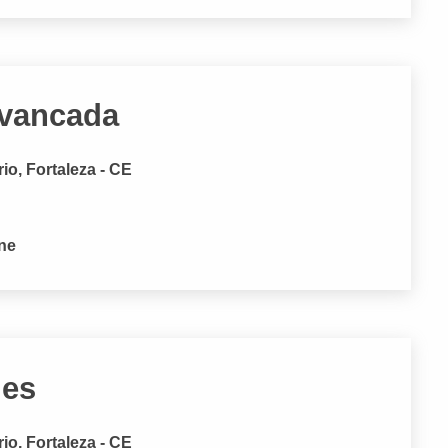
Avancada
rio, Fortaleza - CE
one
ues
rio, Fortaleza - CE