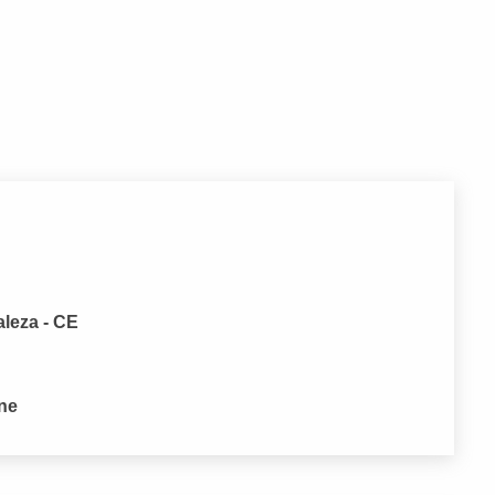
aleza - CE
one