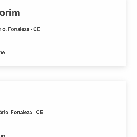
orim
rio, Fortaleza - CE
one
ário, Fortaleza - CE
one