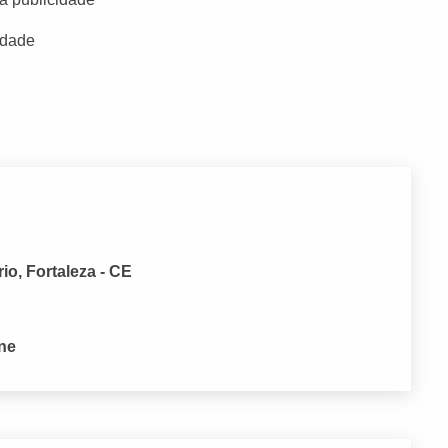
idade
rio, Fortaleza - CE
one