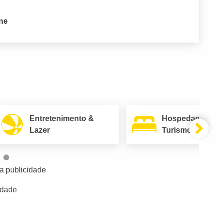
one
Entretenimento &
Hospedagem 
Lazer
Turismo
a publicidade
idade