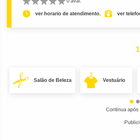
0 aval.
ver horario de atendimento.
ver telef
1
Salão de Beleza
Vestuário
Continua após 
Public