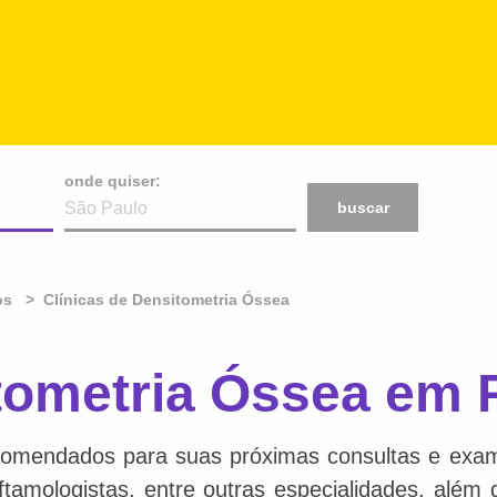
onde quiser:
buscar
os
Clínicas de Densitometria Óssea
tometria Óssea em 
comendados para suas próximas consultas e exame
 oftamologistas, entre outras especialidades, além