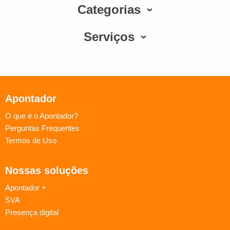
Categorias
Serviços
Apontador
O que é o Apontador?
Perguntas Frequentes
Termos de Uso
Nossas soluções
Apontador +
SVA
Presença digital