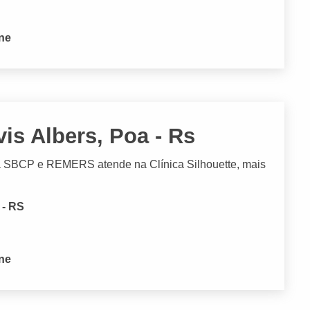
one
vis Albers, Poa - Rs
pela SBCP e REMERS atende na Clínica Silhouette, mais
 - RS
one