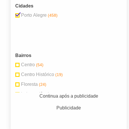
Cidades
Porto Alegre
(458)
Bairros
Centro
(54)
Centro Histórico
(19)
Floresta
(24)
Independência
(21)
Continua após a publicidade
Menino Deus
(32)
Publicidade
Moinhos de Vento
(36)
Mont'Serrat
(17)