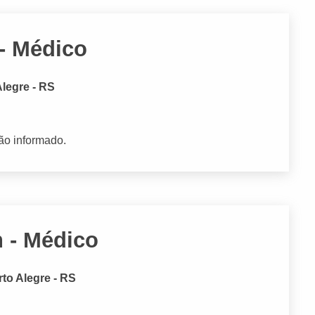
 - Médico
Alegre - RS
ão informado.
n - Médico
rto Alegre - RS