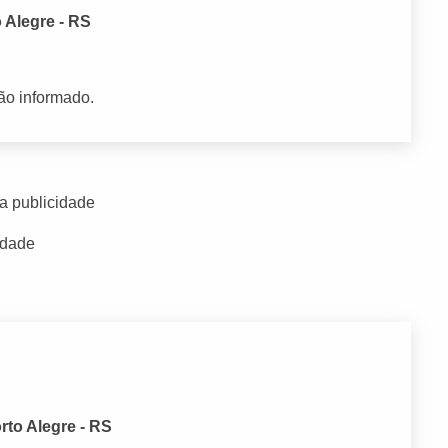
 Alegre - RS
ão informado.
a publicidade
idade
rto Alegre - RS