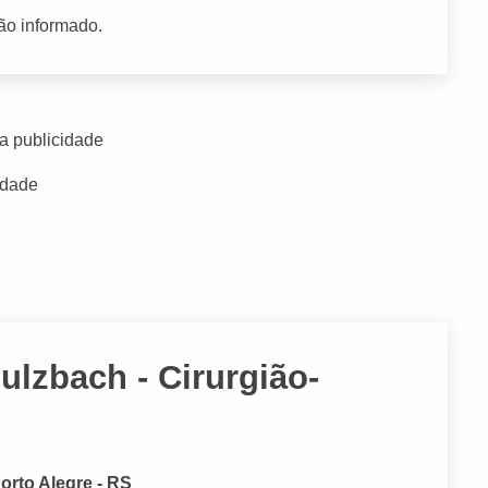
ão informado.
a publicidade
idade
ulzbach - Cirurgião-
orto Alegre - RS