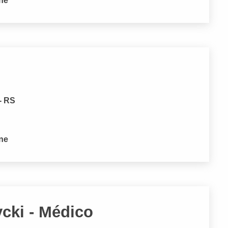
one
- RS
one
ycki - Médico